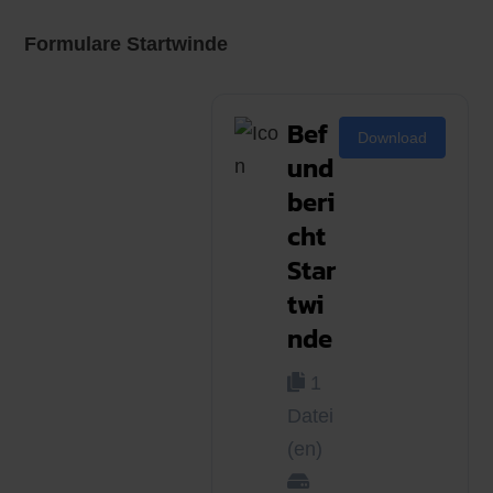
Formulare Startwinde
Bef
Download
und
beri
cht
Star
twi
nde
1
Datei
(en)