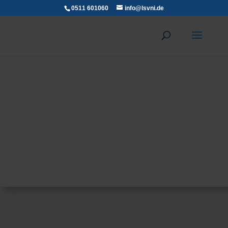
0511 601060
info@lsvni.de
Technik
LSVNI
Wir verleihen dem Norden Flügel...