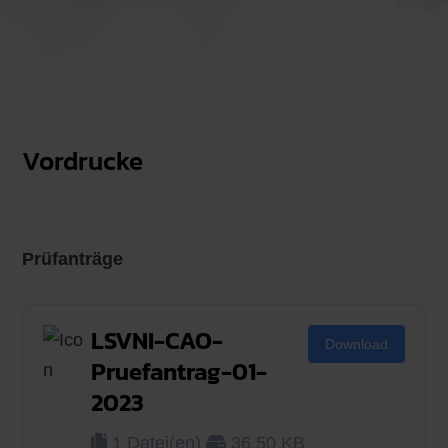
Vordrucke
Prüfanträge
LSVNI-CAO-
Download
Pruefantrag-01-
2023
1 Datei(en)
36.50 KB