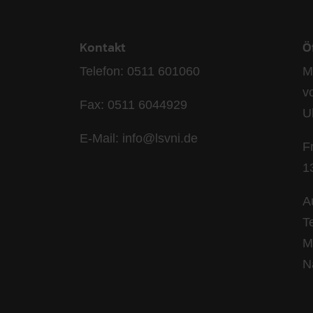
Kontakt
Ö
Telefon: 0511 601060
M
v
Fax: 0511 6044929
U
E-Mail: info@lsvni.de
F
1
A
T
M
N