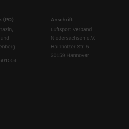
k (PO)
Anschrift
razin,
Luftsport-Verband
 und
Niedersachsen e.V.
lenberg
Hainhölzer Str. 5
30159 Hannover
 601004