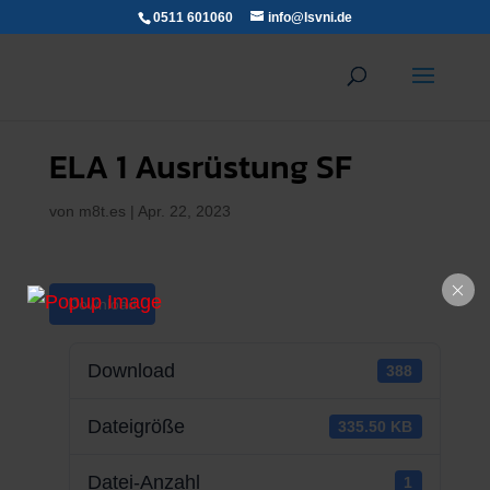
0511 601060
info@lsvni.de
ELA 1 Ausrüstung SF
von
m8t.es
|
Apr. 22, 2023
Download
Download
388
Dateigröße
335.50 KB
Datei-Anzahl
1