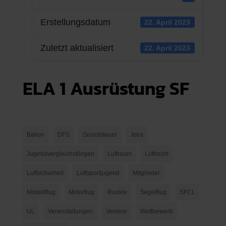
Erstellungsdatum
22. April 2023
Zuletzt aktualisiert
22. April 2023
ELA 1 Ausrüstung SF
Ballon
DFS
Grundsteuer
Jobs
Jugendvergleichsfliegen
Luftraum
Luftrecht
Luftsicherheit
Luftsportjugend
Mitglieder
Modellflug
Motorflug
Rookie
Segelflug
SFCL
UL
Veranstaltungen
Vereine
Wettbewerb