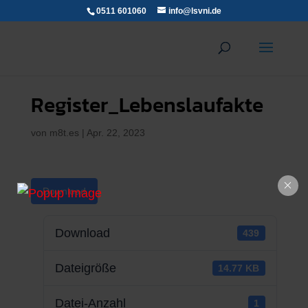
0511 601060
info@lsvni.de
Register_Lebenslaufakte
von
m8t.es
|
Apr. 22, 2023
Download
Download
439
Dateigröße
14.77 KB
Datei-Anzahl
1