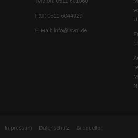
Telefon: 0511 601060
M
v
Fax: 0511 6044929
U
E-Mail: info@lsvni.de
F
1
A
T
M
N
Impressum
Datenschutz
Bildquellen