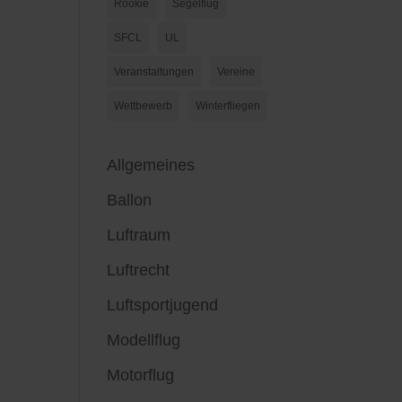
Rookie
Segelflug
SFCL
UL
Veranstaltungen
Vereine
Wettbewerb
Winterfliegen
Allgemeines
Ballon
Luftraum
Luftrecht
Luftsportjugend
Modellflug
Motorflug