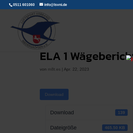
0511 601060
info@lsvni.de
ELA 1 Wägeberich
von
m8t.es
|
Apr. 22, 2023
Download
Download
139
Dateigröße
465.50 KB