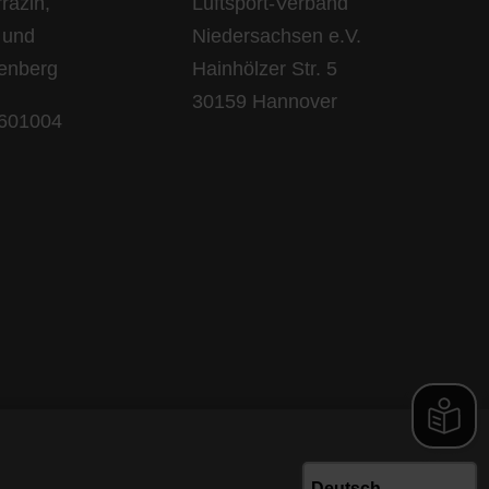
razin,
Luftsport-Verband
 und
Niedersachsen e.V.
lenberg
Hainhölzer Str. 5
30159 Hannover
 601004