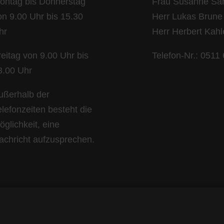
ontag bis Donnerstag
Frau Susanne Sar
on 9.00 Uhr bis 15.30
Herr Lukas Brune
hr
Herr Herbert Kah
reitag von 9.00 Uhr bis
Telefon-Nr.: 0511
3.00 Uhr
ußerhalb der
elefonzeiten besteht die
öglichkeit, eine
achricht aufzusprechen.