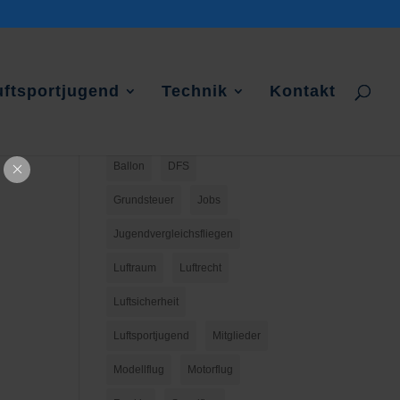
uftsportjugend
Technik
Kontakt
Ballon
DFS
Grundsteuer
Jobs
Jugendvergleichsfliegen
Luftraum
Luftrecht
Luftsicherheit
Luftsportjugend
Mitglieder
Modellflug
Motorflug