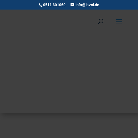
0511 601060
info@lsvni.de
Verband
LSVNI
Wir verleihen dem Norden Flügel...