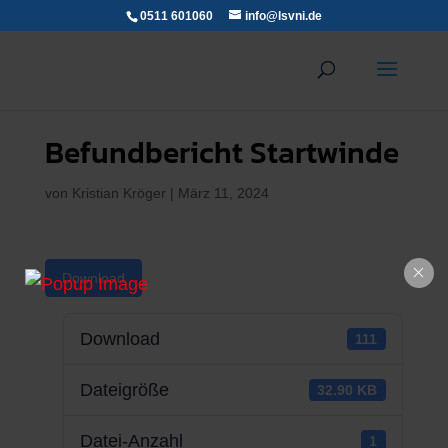
0511 601060
info@lsvni.de
Befundbericht Startwinde
von
Kristian Kröger
|
März 11, 2024
Download
Download
111
Dateigröße
32.90 KB
Datei-Anzahl
1