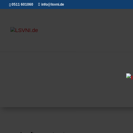
0511 601060
info@lsvni.de
Luftsportarten
LSVNI
Wir verleihen dem Norden Flügel...