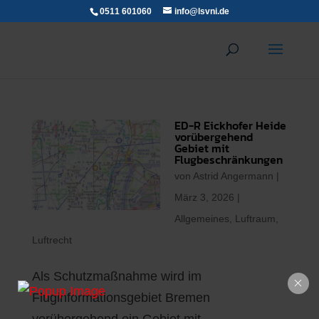
0511 601060
info@lsvni.de
ED-R Eickhofer Heide
vorübergehend
Gebiet mit
Flugbeschränkungen
von
Astrid Angermann
|
März 3, 2026
|
Allgemeines
,
Luftraum
,
Luftrecht
Als Schutzmaßnahme wird im
Fluginformationsgebiet Bremen