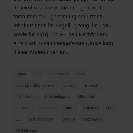
definiert u. a. die Anforderungen an die
fortlaufende Flugerfahrung der Lizenz-
Inhaber*innen im Segelflugzeug, im TMG
sowie für FI(S) und FE neu.Nachfolgend
eine stark zusammengefasste Darstellung
dieser Änderungen im...
Ballon
DFS
Grundsteuer
Jobs
Jugendvergleichsfliegen
Luftraum
Luftrecht
Luftsicherheit
Luftsportjugend
Mitglieder
Modellflug
Motorflug
Rookie
Segelflug
SFCL
UL
Veranstaltungen
Vereine
Wettbewerb
Winterfliegen