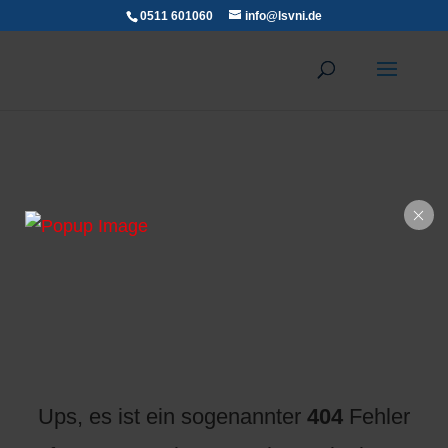
0511 601060
info@lsvni.de
Ups, es ist ein sogenannter
404
Fehler