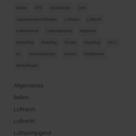
Ballon
DFS
Grundsteuer
Jobs
Jugendvergleichsfliegen
Luftraum
Luftrecht
Luftsicherheit
Luftsportjugend
Mitglieder
Modellflug
Motorflug
Rookie
Segelflug
SFCL
UL
Veranstaltungen
Vereine
Wettbewerb
Winterfliegen
Allgemeines
Ballon
Luftraum
Luftrecht
Luftsportjugend