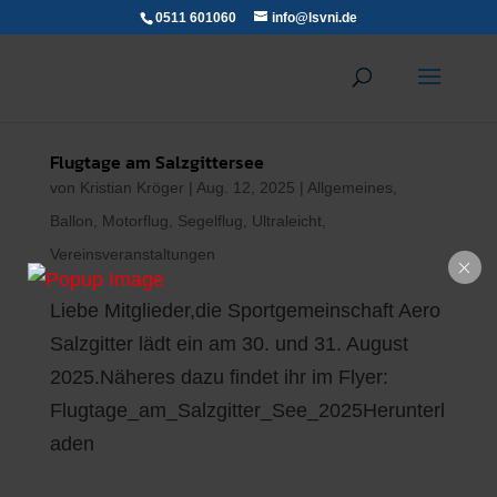
0511 601060
info@lsvni.de
Flugtage am Salzgittersee
von
Kristian Kröger
|
Aug. 12, 2025
|
Allgemeines
,
Ballon
,
Motorflug
,
Segelflug
,
Ultraleicht
,
Vereinsveranstaltungen
Liebe Mitglieder,die Sportgemeinschaft Aero
Salzgitter lädt ein am 30. und 31. August
2025.Näheres dazu findet ihr im Flyer:
Flugtage_am_Salzgitter_See_2025Herunterl
aden