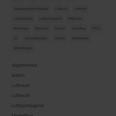
Jugendvergleichsfliegen
Luftraum
Luftrecht
Luftsicherheit
Luftsportjugend
Mitglieder
Modellflug
Motorflug
Rookie
Segelflug
SFCL
UL
Veranstaltungen
Vereine
Wettbewerb
Winterfliegen
Allgemeines
Ballon
Luftraum
Luftrecht
Luftsportjugend
Modellflug