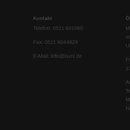
Kontakt
Ö
Telefon: 0511 601060
M
v
Fax: 0511 6044929
U
E-Mail: info@lsvni.de
F
1
A
T
M
N