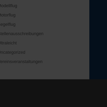
odellflug
otorflug
egelflug
tellenausschreibungen
ltraleicht
ncategorized
ereinsveranstaltungen