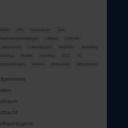
Ballon
DFS
Grundsteuer
Jobs
Jugendvergleichsfliegen
Luftraum
Luftrecht
Luftsicherheit
Luftsportjugend
Mitglieder
Modellflug
Motorflug
Rookie
Segelflug
SFCL
UL
Veranstaltungen
Vereine
Wettbewerb
Winterfliegen
llgemeines
allon
uftraum
uftrecht
uftsportjugend