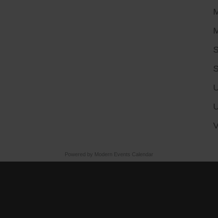
M
M
S
S
U
U
V
Powered by
Modern Events Calendar