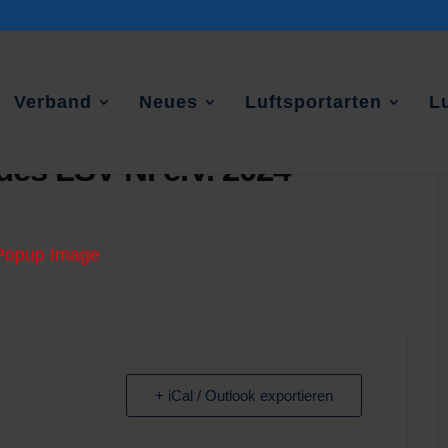
Verband
Neues
Luftsportarten
L
es LSV NI e.V. 2024
+ iCal / Outlook exportieren