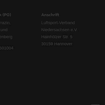
k (PO)
Anschrift
razin,
Luftsport-Verband
 und
Niedersachsen e.V.
lenberg
Hainhölzer Str. 5
30159 Hannover
 601004