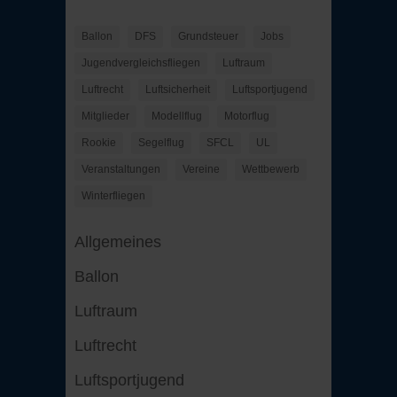
Ballon
DFS
Grundsteuer
Jobs
Jugendvergleichsfliegen
Luftraum
Luftrecht
Luftsicherheit
Luftsportjugend
Mitglieder
Modellflug
Motorflug
Rookie
Segelflug
SFCL
UL
Veranstaltungen
Vereine
Wettbewerb
Winterfliegen
Allgemeines
Ballon
Luftraum
Luftrecht
Luftsportjugend