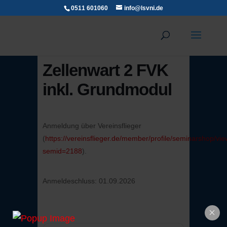
0511 601060
info@lsvni.de
Zellenwart 2 FVK
inkl. Grundmodul
Anmeldung über Vereinsflieger
(
https://vereinsflieger.de/member/profile/seminarshop/vi
semid=2188
).
Anmeldeschluss: 01.09.2026