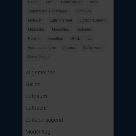
Ballon
DFS
Grundsteuer
Jobs
Jugendvergleichsfliegen
Luftraum
Luftrecht
Luftsicherheit
Luftsportjugend
Mitglieder
Modellflug
Motorflug
Rookie
Segelflug
SFCL
UL
Veranstaltungen
Vereine
Wettbewerb
Winterfliegen
Allgemeines
Ballon
Luftraum
Luftrecht
Luftsportjugend
Modellflug