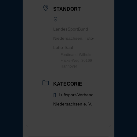
STANDORT
LandesSportBund
Niedersachsen, Toto-
Lotto-Saal
Ferdinand-Wilhelm-
Fricke-Weg, 30169
Hannover
KATEGORIE
Luftsport-Verband
Niedersachsen e. V.