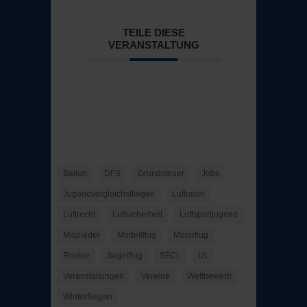
TEILE DIESE
VERANSTALTUNG
Ballon
DFS
Grundsteuer
Jobs
Jugendvergleichsfliegen
Luftraum
Luftrecht
Luftsicherheit
Luftsportjugend
Mitglieder
Modellflug
Motorflug
Rookie
Segelflug
SFCL
UL
Veranstaltungen
Vereine
Wettbewerb
Winterfliegen