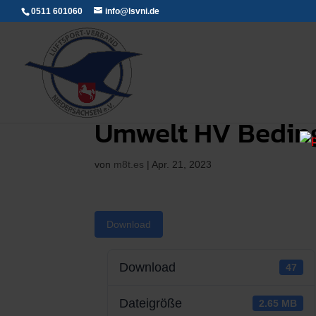
0511 601060
info@lsvni.de
Umwelt HV Bedin
von
m8t.es
|
Apr. 21, 2023
Download
Download
47
Dateigröße
2.65 MB