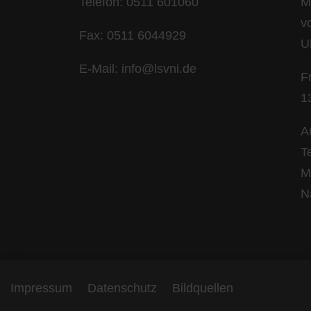
Telefon: 0511 601060
M
v
Fax: 0511 6044929
U
E-Mail: info@lsvni.de
F
1
A
T
M
N
Impressum
Datenschutz
Bildquellen