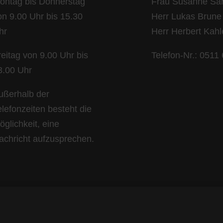
ontag bis Donnerstag
Frau Susanne Sar
on 9.00 Uhr bis 15.30
Herr Lukas Brune
hr
Herr Herbert Kah
reitag von 9.00 Uhr bis
Telefon-Nr.: 0511
3.00 Uhr
ußerhalb der
elefonzeiten besteht die
öglichkeit, eine
achricht aufzusprechen.