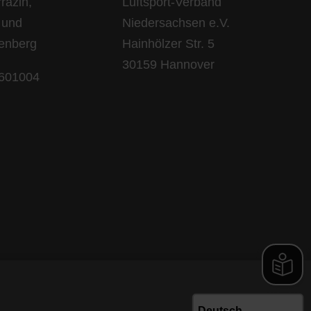
razin,
Luftsport-Verband
 und
Niedersachsen e.V.
lenberg
Hainhölzer Str. 5
30159 Hannover
 601004