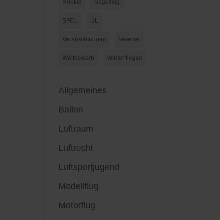
Rookie
Segelflug
SFCL
UL
Veranstaltungen
Vereine
Wettbewerb
Winterfliegen
Allgemeines
Ballon
Luftraum
Luftrecht
Luftsportjugend
Modellflug
Motorflug