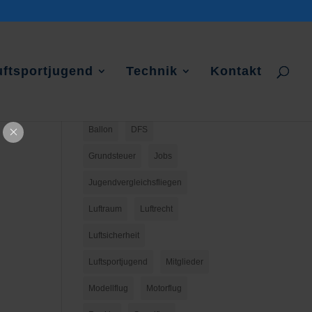
uftsportjugend
Technik
Kontakt
Ballon
DFS
Grundsteuer
Jobs
Jugendvergleichsfliegen
Luftraum
Luftrecht
Luftsicherheit
Luftsportjugend
Mitglieder
Modellflug
Motorflug