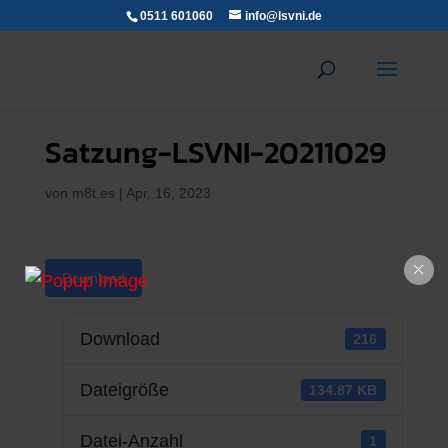
0511 601060
info@lsvni.de
Satzung-LSVNI-20211029
von
m8t.es
|
Apr. 16, 2023
Download
Download
216
Dateigröße
134.87 KB
Datei-Anzahl
1