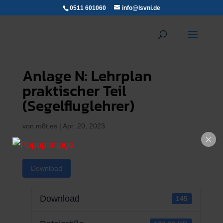
0511 601060
info@lsvni.de
Anlage N: Lehrplan
praktischer Teil
(Segelfluglehrer)
von
m8t.es
|
Apr. 20, 2023
Download
Download
145