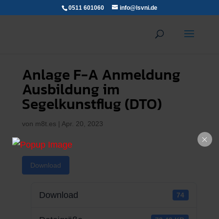
0511 601060
info@lsvni.de
Anlage F-A Anmeldung
Ausbildung im
Segelkunstflug (DTO)
von
m8t.es
|
Apr. 20, 2023
Download
Download
74