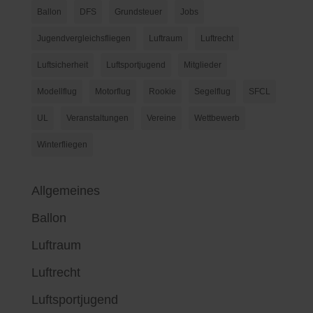
Ballon
DFS
Grundsteuer
Jobs
Jugendvergleichsfliegen
Luftraum
Luftrecht
Luftsicherheit
Luftsportjugend
Mitglieder
Modellflug
Motorflug
Rookie
Segelflug
SFCL
UL
Veranstaltungen
Vereine
Wettbewerb
Winterfliegen
Allgemeines
Ballon
Luftraum
Luftrecht
Luftsportjugend